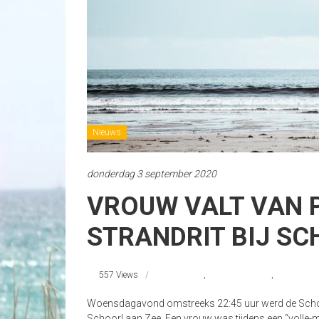
Nieuws
donderdag 3 september 2020
VROUW VALT VAN 
STRANDRIT BIJ SC
557 Views
#Schoorl
,
ongelukopstrand
,
reddingsbr
Woensdagavond omstreeks 22:45 uur werd de Schoo
Schoorl aan Zee. Een vrouw was tijdens een “volle-ma