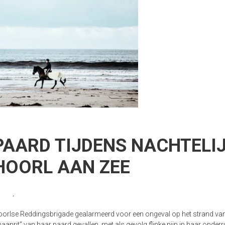
PAARD TIJDENS NACHTELI
HOORL AAN ZEE
igade
,
strandnederland
rlse Reddingsbrigade gealarmeerd voor een ongeval op het strand va
anrit” van haar paard gevallen, met als gevolg flinke pijn in haar onderr