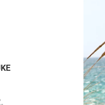
JKE
n
ug.