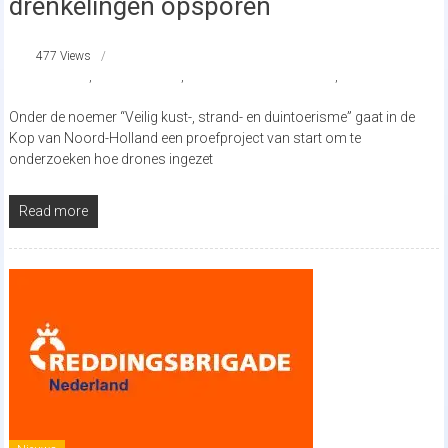
drenkelingen opsporen
477 Views
DenHelder
,
reddingsbrigade
,
Reddingsbrigade Den Helder
,
strandnederland
Onder de noemer “Veilig kust-, strand- en duintoerisme” gaat in de
Kop van Noord-Holland een proefproject van start om te
onderzoeken hoe drones ingezet
Read more