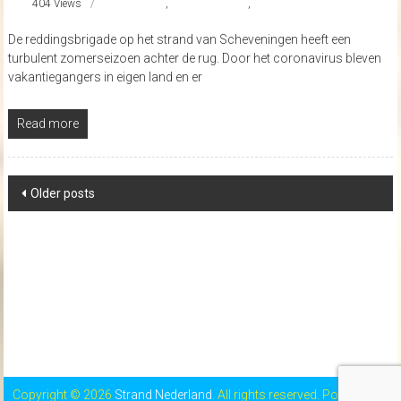
404 Views
nieuws
,
reddingsbrigade
,
strandnederland
De reddingsbrigade op het strand van Scheveningen heeft een
turbulent zomerseizoen achter de rug. Door het coronavirus bleven
vakantiegangers in eigen land en er
Read more
Posts
Older posts
navigation
Copyright © 2026
Strand Nederland
. All rights reserved. Powered by