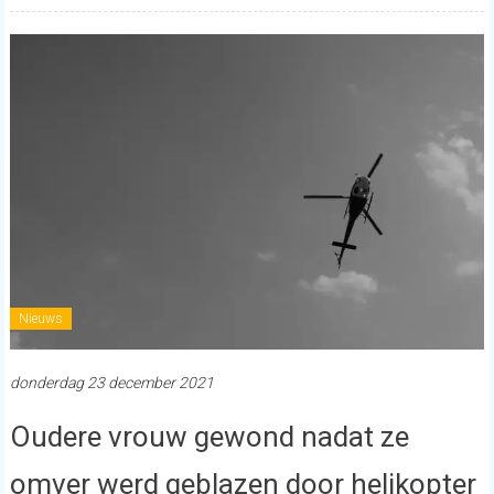
Nieuws
donderdag 23 december 2021
Oudere vrouw gewond nadat ze
omver werd geblazen door helikopter