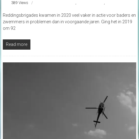
389 Views
#Nederlandsekust
,
reddingsbrigade
,
strandnederland
Reddingsbrigades kwamen in 2020 veel vaker in actie voor baders en
zwemmers in problemen dan in voorgaande jaren. Ging het in 2019
om 92
Read more