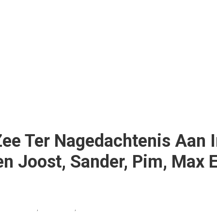
Zee Ter Nagedachtenis Aan 
n Joost, Sander, Pim, Max 
nagedachtenis
,
Scheveningen
,
strandnederland