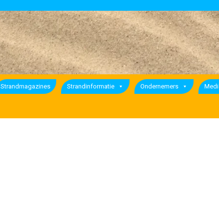
Strandmagazines
Strandinformatie
Ondernemers
Medi