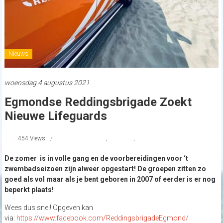
Nieuws
woensdag 4 augustus 2021
Egmondse Reddingsbrigade Zoekt
Nieuwe Lifeguards
454 Views
JongeRedder
,
Lifeguard
,
reddingsbrigade
De zomer is in volle gang en de voorbereidingen voor ‘t
zwembadseizoen zijn alweer opgestart! De groepen zitten zo
goed als vol maar als je bent geboren in 2007 of eerder is er nog
beperkt plaats!
Wees dus snel! Opgeven kan
via:
https://www.facebook.com/ReddingsbrigadeEgmond/