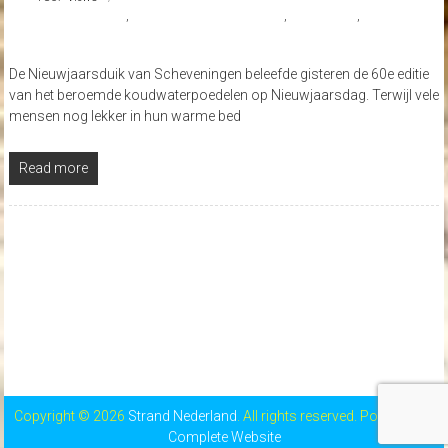
#Nieuwjaarsduik
,
#Strandrestaurant Waterreus
,
De waterreus
,
Scheveningen
De Nieuwjaarsduik van Scheveningen beleefde gisteren de 60e editie
van het beroemde koudwaterpoedelen op Nieuwjaarsdag. Terwijl vele
mensen nog lekker in hun warme bed
Read more
Copyright © 2026
Strand Nederland
. All rights reserved. Powered by
Complete Website