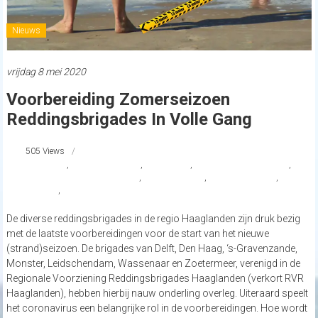
Nieuws
vrijdag 8 mei 2020
Voorbereiding Zomerseizoen
Reddingsbrigades In Volle Gang
505 Views
#Westland
,
coronamaatregelen
,
Coronavirus
,
diverse reddingsbrigades
,
professionele hulpverleningsketen
,
reddingsbrigade
,
Regio Haaglanden
,
RVR
Haaglanden
,
Veiligheidsregio Haaglanden
De diverse reddingsbrigades in de regio Haaglanden zijn druk bezig
met de laatste voorbereidingen voor de start van het nieuwe
(strand)seizoen. De brigades van Delft, Den Haag, ‘s-Gravenzande,
Monster, Leidschendam, Wassenaar en Zoetermeer, verenigd in de
Regionale Voorziening Reddingsbrigades Haaglanden (verkort RVR
Haaglanden), hebben hierbij nauw onderling overleg. Uiteraard speelt
het coronavirus een belangrijke rol in de voorbereidingen. Hoe wordt