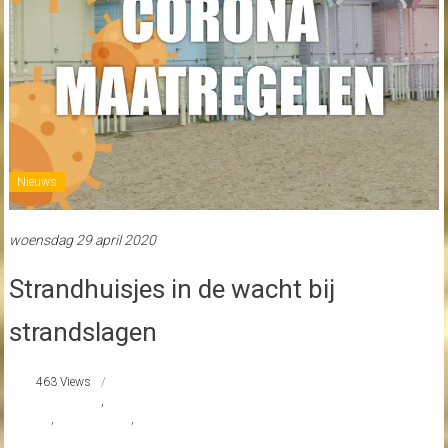
Nieuws
woensdag 29 april 2020
Strandhuisjes in de wacht bij
strandslagen
463 Views
Coronavirus
,
noodverordening van de veiligheidsregio Noord-Holland
Noord
,
strandhuisjes
,
tezel