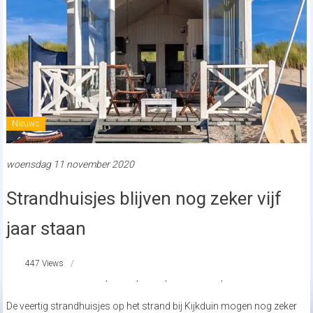
Nieuws
woensdag 11 november 2020
Strandhuisjes blijven nog zeker vijf
jaar staan
447 Views
HaagseStrandhuisjes
,
nieuws
,
strand
,
strandhuisjes
,
strandnederland
De veertig strandhuisjes op het strand bij Kijkduin mogen nog zeker