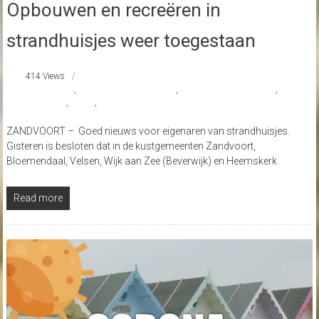
Opbouwen en recreëren in
strandhuisjes weer toegestaan
414 Views
Bloemendaal
,
kustgemeenten Zandvoort
,
onder strikte voorwaarden
,
strandhuisjes
,
Velsen
,
Wijk aan Zee (Beverwijk) en Heemskerk
ZANDVOORT – Goed nieuws voor eigenaren van strandhuisjes.
Gisteren is besloten dat in de kustgemeenten Zandvoort,
Bloemendaal, Velsen, Wijk aan Zee (Beverwijk) en Heemskerk
Read more