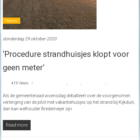
Nieuws
donderdag 29 oktober 2020
‘Procedure strandhuisjes klopt voor
geen meter’
419 Views
#Strandhuis
,
nieuws
,
strandhuisjes
,
strandnederland
Als de gemeenteraad woensdag debatteert over de voorgenomen
verlenging van de pilot met vakantiehuisjes op het strand bij Kijkduin,
dan kan wethouder Bredemeijer zijn
Read more