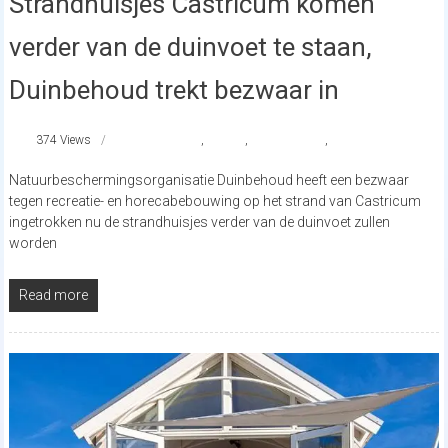
Strandhuisjes Castricum komen
verder van de duinvoet te staan,
Duinbehoud trekt bezwaar in
374 Views
castricum
,
nieuws
,
strandhuisjes
,
strandnederland
Natuurbeschermingsorganisatie Duinbehoud heeft een bezwaar
tegen recreatie- en horecabebouwing op het strand van Castricum
ingetrokken nu de strandhuisjes verder van de duinvoet zullen
worden
Read more