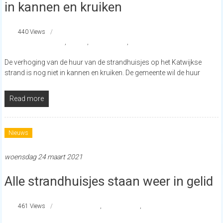
in kannen en kruiken
440 Views
Gemeente Katwijk
,
Katwijk
,
strandhuisjes
,
strandnederland
De verhoging van de huur van de strandhuisjes op het Katwijkse
strand is nog niet in kannen en kruiken. De gemeente wil de huur
Read more
Nieuws
woensdag 24 maart 2021
Alle strandhuisjes staan weer in gelid
461 Views
castricum
,
strandhuisjes
,
strandnederland