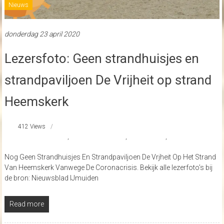
Nieuws
donderdag 23 april 2020
Lezersfoto: Geen strandhuisjes en
strandpaviljoen De Vrijheit op strand
Heemskerk
412 Views
coronamaatregelen
,
schotse hooglanders
,
strandhuisjes
,
tulpenvelden
Nog Geen Strandhuisjes En Strandpaviljoen De Vrjheit Op Het Strand
Van Heemskerk Vanwege De Coronacrisis. Bekijk alle lezerfoto’s bij
de bron: Nieuwsblad IJmuiden
Read more