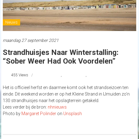
Nieuws
maandag 27 september 2021
Strandhuisjes Naar Winterstalling:
“Sober Weer Had Ook Voordelen”
455 Views
IJmuiden
,
strandhuisjes
,
strandnederland
Het is officieel herfst en daarmee komt ook het strandseizoen ten
einde. Dit weekend worden er op het Kleine Strand in IJmuiden zo’n
130 strandhuisjes naar het opslagterrein getakeld.
Lees verder bij de bron:
nhnieuws
Photo by
Margaret Polinder
on
Unsplash