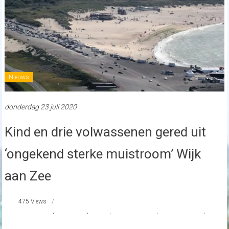
Nieuws
donderdag 23 juli 2020
Kind en drie volwassenen gered uit
‘ongekend sterke muistroom’ Wijk
aan Zee
475 Views
#muistroom
,
#Zuiderbad
,
nieuws
,
reddingsbrigade
,
strandnederland
,
Wijk
aan Zee