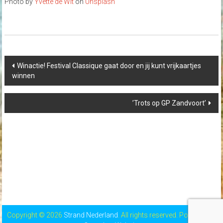
Photo by
Yvette de Wit
on
Unsplash
Post
Winactie! Festival Classique gaat door en jij kunt vrijkaartjes
navigation
winnen
’Trots op GP Zandvoort’
Copyright © 2026
Strand Nederland
. All rights reserved. Powered by