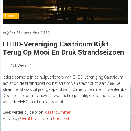
Nieuws
vrijdag 18 november 2022
EHBO-Vereniging Castricum Kijkt
Terug Op Mooi En Druk Strandseizoen
481 Views
castricum
,
EHBO
,
strandnederland
Iedere zomer zijn de hulpverleners van EHBO-vereniging Castricum
actief op de strandpost op het strand van Castricum aan Zee. De
strandpost was dit jaar geopend van 10 mei tot en met 11 september.
Door het mooie strandweer was het regelmatig vol op het strand en
werd de EHBO-post druk bezocht.
Lees verder bij de bron:
castricummer
Photo by
Gerrit Fröhlich
on
Unsplash