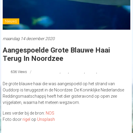
Nieuws
maandag 14 december 2020
Aangespoelde Grote Blauwe Haai
Terug In Noordzee
636 Views
#Ouddorp
,
haai
,
Noordzee
,
strand
,
strandnederland
De grote blauwe haai die was aangespoeld op het strand van
Ouddorp is teruggezet in de Noordzee. De Koninklijke Nederlandse
Reddingsmaatschappij heeft het dier gisteravond op open zee
vrijgelaten, waarna het meteen wegzwom.
Lees verder bij de bron:
NOS
Foto door
rigel
op
Unsplash