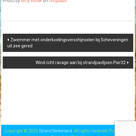
Photo by
Amy Asher
on
Unsplash
Post
Zwemmer met onderkoelingsverschijnselen bij Scheveningen
navigation
uit zee gered
Wind richt ravage aan bij strandpaviljoen Pier32
Copyright © 2026
Strand Nederland
. All rights reserved. Powered by