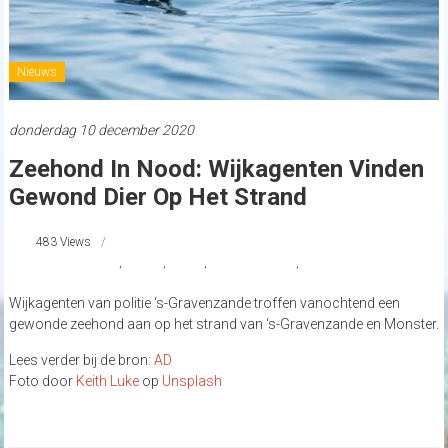
Nieuws
donderdag 10 december 2020
Zeehond In Nood: Wijkagenten Vinden
Gewond Dier Op Het Strand
483 Views
#sGravenzande
,
nieuws
,
strand
,
strandnederland
,
zeehond
Wijkagenten van politie ‘s-Gravenzande troffen vanochtend een
gewonde zeehond aan op het strand van ‘s-Gravenzande en Monster.
Lees verder bij de bron:
AD
Foto door
Keith Luke
op
Unsplash