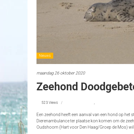
Nieuws
maandag 26 oktober 2020
Zeehond Doodgebet
523 Views
Dode Zeehond
,
zeehond
Een zeehond heeft een aanval van een hond op het st
Dierenambulance ter plaatse kon komen om de zeeho
Oudshoorn (Hart voor Den Haag/Groep de Mos) wil 