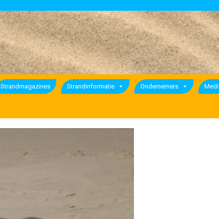
Strandmagazines
Strandinformatie
Ondernemers
Medi