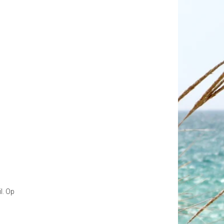
l. Op