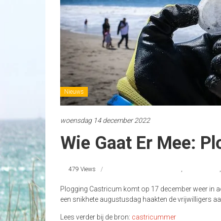
Nieuws
woensdag 14 december 2022
Wie Gaat Er Mee: Pl
479 Views
@Stichting De Noordzee
,
beachcleanup
Plogging Castricum komt op 17 december weer in act
een snikhete augustusdag haakten de vrijwilligers a
Lees verder bij de bron:
castricummer