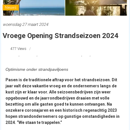
Nieuws
woensdag 27 maart 2024
Vroege Opening Strandseizoen 2024
477 Views
#khn
,
Natste jaar
,
Nederlandse Kustvereniging
,
NKV
,
Strand Nederland
Optimisme onder strandpaviljoens
Pasen is de traditionele aftrap voor het strandseizoen. Dit
jaar valt deze vakantie vroeg en de ondernemers langs de
kust zijn er klaar voor. Alle seizoensbedrijven zijn weer
opgebouwd en de jaarrondbedrijven draaien met volle
bezetting om alle gasten goed te kunnen ontvangen. Na
onzekere coronajaren en een historisch regenachtig 2023
hopen strandondernemers op gunstige omstandigheden in
2024. “We staan te trappelen.”