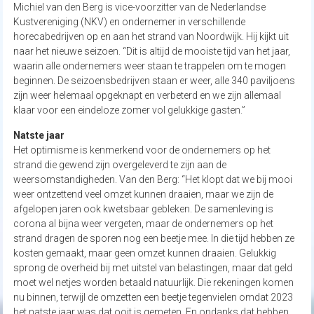
Michiel van den Berg is vice-voorzitter van de Nederlandse
Kustvereniging (NKV) en ondernemer in verschillende
horecabedrijven op en aan het strand van Noordwijk. Hij kijkt uit
naar het nieuwe seizoen. “Dit is altijd de mooiste tijd van het jaar,
waarin alle ondernemers weer staan te trappelen om te mogen
beginnen. De seizoensbedrijven staan er weer, alle 340 paviljoens
zijn weer helemaal opgeknapt en verbeterd en we zijn allemaal
klaar voor een eindeloze zomer vol gelukkige gasten.”
Natste jaar
Het optimisme is kenmerkend voor de ondernemers op het
strand die gewend zijn overgeleverd te zijn aan de
weersomstandigheden. Van den Berg: “Het klopt dat we bij mooi
weer ontzettend veel omzet kunnen draaien, maar we zijn de
afgelopen jaren ook kwetsbaar gebleken. De samenleving is
corona al bijna weer vergeten, maar de ondernemers op het
strand dragen de sporen nog een beetje mee. In die tijd hebben ze
kosten gemaakt, maar geen omzet kunnen draaien. Gelukkig
sprong de overheid bij met uitstel van belastingen, maar dat geld
moet wel netjes worden betaald natuurlijk. Die rekeningen komen
nu binnen, terwijl de omzetten een beetje tegenvielen omdat 2023
het natste jaar was dat ooit is gemeten. En ondanks dat hebben