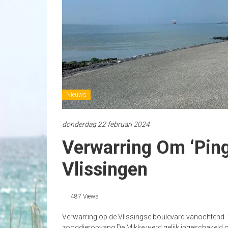
Nieuws
donderdag 22 februari 2024
Verwarring Om ‘ping
Vlissingen
487 Views
Verwarring op de Vlissingse boulevard vanochtend. 
zoogdieropvang De Mikke werd gelijk ingeschakeld o