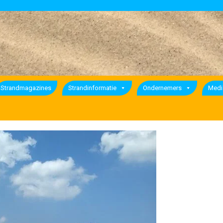
Strandmagazines
Strandinformatie
Ondernemers
Medi