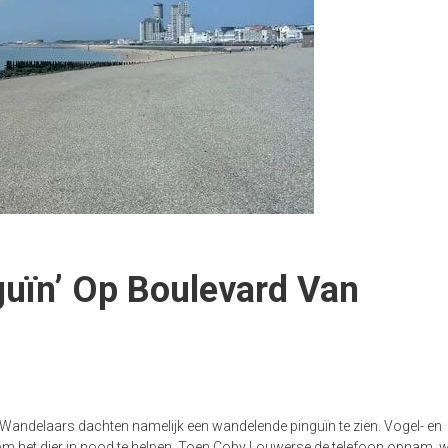
uïn’ Op Boulevard Van
Wandelaars dachten namelijk een wandelende pinguïn te zien. Vogel- en
m het dier in nood te helpen. Toen Coby Louwerse de telefoon opnam, wi