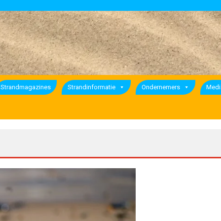
Strandmagazines
Strandinformatie
Ondernemers
Medi