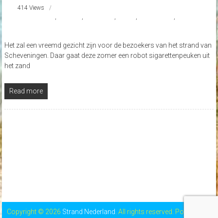
414 Views
#De Beach Bot
,
#TU Delft
,
#uitvinding
,
nieuws
,
Scheveningen
,
Strand
Nederland
Het zal een vreemd gezicht zijn voor de bezoekers van het strand van
Scheveningen. Daar gaat deze zomer een robot sigarettenpeuken uit
het zand
Read more
Copyright © 2026
Strand Nederland
. All rights reserved. Powered by