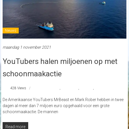
Nieuws
maandag 1 november 2021
YouTubers halen miljoenen op met
schoonmaakactie
428 Views
#TeamSeas
,
Mark Rober
,
MrBeast
,
theoceancleanup
De Amerikaanse YouTubers MrBeast en Mark Rober hebben in twee
dagen al meer dan 7 miljoen euro opgehaald voor een grote
schoonmaakactie. De mannen
Read more