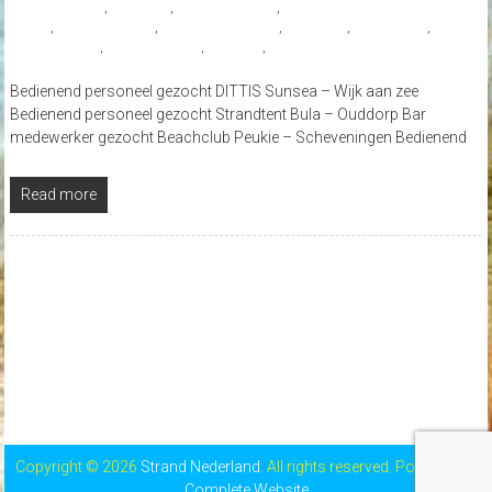
#Giethoorn
,
#Ouddorp
,
#Smit's Paviljoen
,
#Strandpaviljoen Zuid Zuid
West
,
#Strandtent Bula
,
#werkenophetstrand
,
@Renesse
,
Bloemendaal
,
Scheveningen
,
strandnederland
,
Ter Heijde
,
Wijk aan Zee
Bedienend personeel gezocht DITTIS Sunsea – Wijk aan zee
Bedienend personeel gezocht Strandtent Bula – Ouddorp Bar
medewerker gezocht Beachclub Peukie – Scheveningen Bedienend
Read more
Copyright © 2026
Strand Nederland
. All rights reserved. Powered by
Complete Website