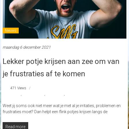
Nieuws
maandag 6 december 2021
Lekker potje krijsen aan zee om van
je frustraties af te komen
471 Views
krijsen
,
krijsen aan zee
,
schreeuwen
,
schreeuwen op het strand
Weet jij soms ook niet meer wat je met al je irritaties, problemen en
frustraties moet? Dan helpt een flink potjes krijsen langs de
Read more