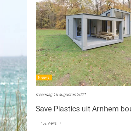
Nieuws
maandag 16 augustus 2021
Save Plastics uit Arnhem bo
452 Views
recyclebaar plastic
,
SaveHome
,
SavePla