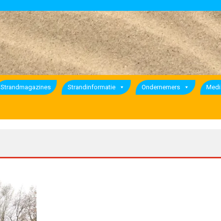
Strandmagazines
Strandinformatie
Ondernemers
Medi