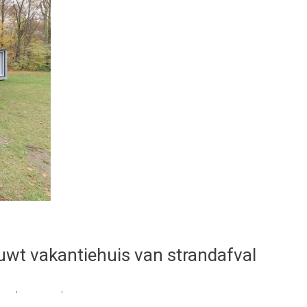
uwt vakantiehuis van strandafval
stics
,
strandafval
,
strandnederland