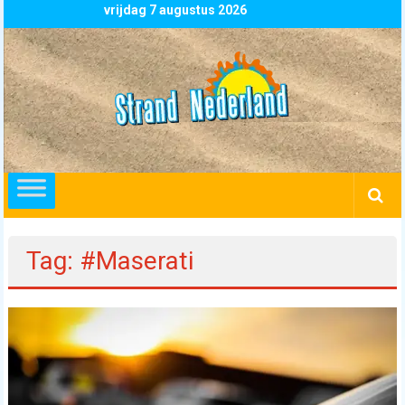
Skip
vrijdag 7 augustus 2026
to
content
Strand
Nederland
overzicht
alle
strandpaviljoens
strandtenten
Tag: #Maserati
en
beachclubs
in
Nederland