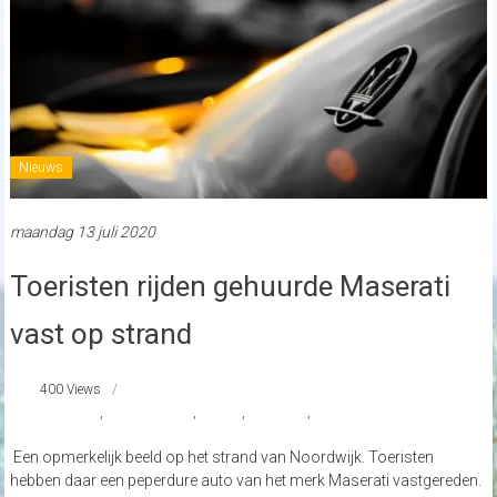
Nieuws
maandag 13 juli 2020
Toeristen rijden gehuurde Maserati
vast op strand
400 Views
#Maserati
,
#vastopstrand
,
nieuws
,
Noordwijk
,
strandnederland
Een opmerkelijk beeld op het strand van Noordwijk. Toeristen
hebben daar een peperdure auto van het merk Maserati vastgereden.