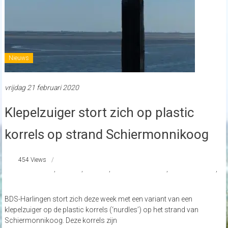
Nieuws
vrijdag 21 februari 2020
Klepelzuiger stort zich op plastic
korrels op strand Schiermonnikoog
454 Views
#Klepelzuiger
,
#NL Doet
,
MSC Zoe
,
Natuurmonumenten
,
Schiermonnikoog
,
Strand Nederland
BDS-Harlingen stort zich deze week met een variant van een
klepelzuiger op de plastic korrels (‘nurdles’) op het strand van
Schiermonnikoog. Deze korrels zijn