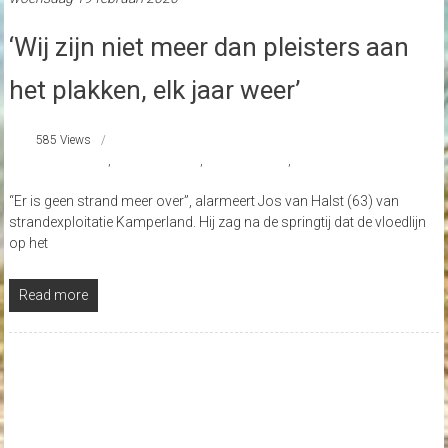
‘Wij zijn niet meer dan pleisters aan
het plakken, elk jaar weer’
585 Views
#Kamperland
,
#NoordBeveland
,
Rijkswaterstaat
,
strandnederland
“Er is geen strand meer over”, alarmeert Jos van Halst (63) van
strandexploitatie Kamperland. Hij zag na de springtij dat de vloedlijn
op het
Read more