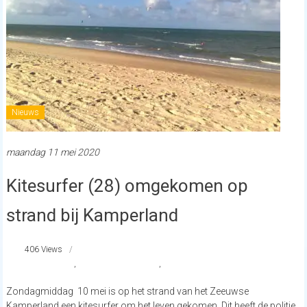
Nieuws
maandag 11 mei 2020
Kitesurfer (28) omgekomen op
strand bij Kamperland
406 Views
#Kamperland
,
Kitesurfer omgekomen
,
Noodlottig Ongeval
Zondagmiddag 10 mei is op het strand van het Zeeuwse
Kamperland een kitesurfer om het leven gekomen. Dit heeft de politie