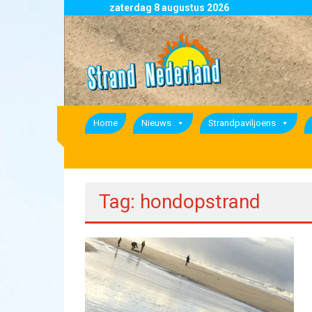
Skip
zaterdag 8 augustus 2026
to
Strand
content
Nederland
overzicht
alle
strandpaviljoens
strandtenten
Home
Nieuws
Strandpaviljoens
en
beachclubs
in
Nederland
Tag: hondopstrand