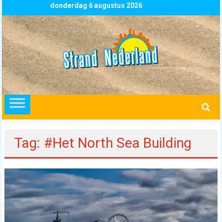
Skip
donderdag 6 augustus 2026
to
content
Strand
Nederland
overzicht
alle
strandpaviljoens
strandtenten
Tag: #Het North Sea Building
en
beachclubs
in
Nederland