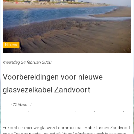
Nieuws
maandag 24 februari 2020
Voorbereidingen voor nieuwe
glasvezelkabel Zandvoort
472 Views
#Engeland
,
#Entreemagazine
,
#glasvezel
,
#Lowestoft
,
Strand Nederland
,
zandvoort
Er komt een nieuwe glasvezel communicatiekabel tussen Zandvoort
en de Engelse plaats Lowestoft. Vanaf afgelopen week is een team