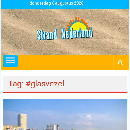
Skip
donderdag 6 augustus 2026
to
content
Strand
Nederland
overzicht
alle
strandpaviljoens
strandtenten
Tag: #glasvezel
en
beachclubs
in
Nederland