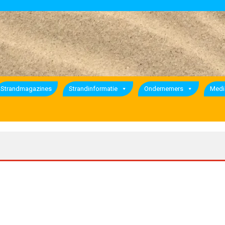
Strandmagazines
Strandinformatie
Ondernemers
Medi