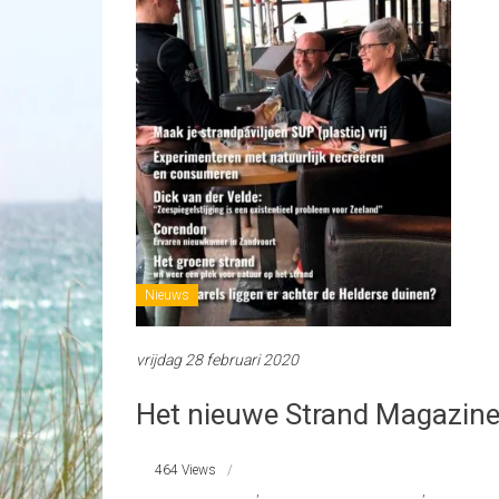
Nieuws
vrijdag 28 februari 2020
Het nieuwe Strand Magazine 
464 Views
#FoodInspiration
,
#GreendealSchoneStranden
,
#Hetgroene