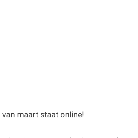
van maart staat online!
strand
,
#Horeca
,
#KennisdagStrandbeleving
,
#NIVZ
,
#StephanvanderStee
,