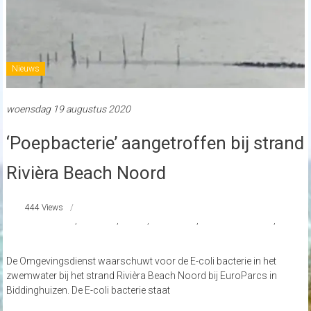
Nieuws
woensdag 19 augustus 2020
‘Poepbacterie’ aangetroffen bij strand
Rivièra Beach Noord
444 Views
E coli bacterie
,
EuroParcs
,
nieuws
,
poepbacterie
,
Rivièra Beach Noord
,
Strand Nederland
De Omgevingsdienst waarschuwt voor de E-coli bacterie in het
zwemwater bij het strand Rivièra Beach Noord bij EuroParcs in
Biddinghuizen. De E-coli bacterie staat