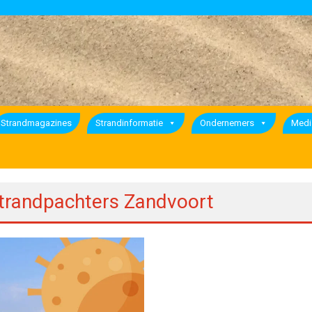
Strandmagazines
Strandinformatie
Ondernemers
Medi
Strandpachters Zandvoort