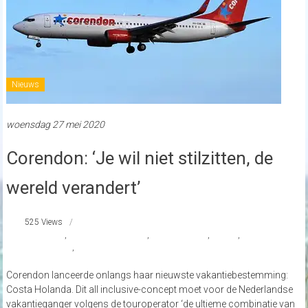
Nieuws
woensdag 27 mei 2020
Corendon: ‘Je wil niet stilzitten, de
wereld verandert’
525 Views
#Corendon
,
#CorendonBeachClub
,
#CostaHolanda
,
nieuws
,
strandnederland
,
zandvoort
Corendon lanceerde onlangs haar nieuwste vakantiebestemming:
Costa Holanda. Dit all inclusive-concept moet voor de Nederlandse
vakantieganger volgens de touroperator ‘de ultieme combinatie van