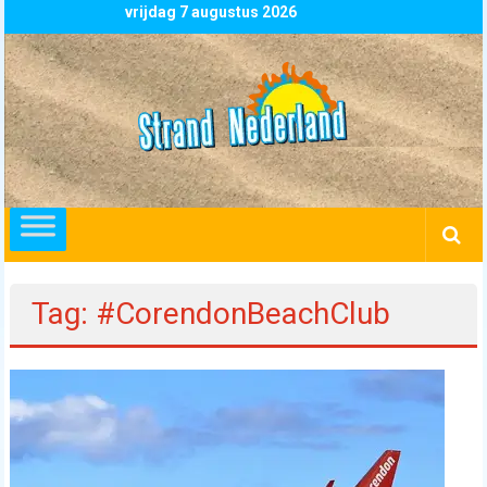
Skip
vrijdag 7 augustus 2026
to
content
Strand
Nederland
overzicht
alle
strandpaviljoens
strandtenten
Tag: #CorendonBeachClub
en
beachclubs
in
Nederland