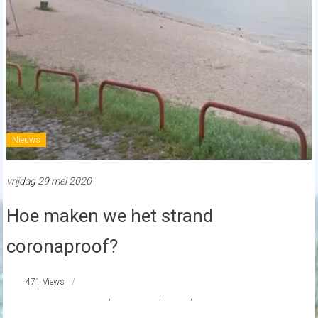
Nieuws
vrijdag 29 mei 2020
Hoe maken we het strand
coronaproof?
471 Views
#Buiten de Waterpoort
,
#Gorinchem
,
nieuws
,
Strand Nederland