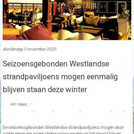
Nieuws
donderdag 5 november 2020
Seizoensgebonden Westlandse
strandpaviljoens mogen eenmalig
blijven staan deze winter
441 Views
#Overwinteren
,
#Westland
,
Bondibeachclub
,
gemeentewestland
,
nieuws
,
strandnederland
De seizoensgebonden Westlandse strandpaviljoens mogen deze
winter eenmalig onder strikte voorwaarden op het strand blijven