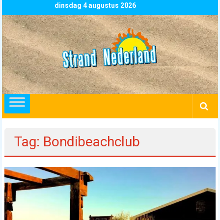
Skip
dinsdag 4 augustus 2026
to
content
Strand
Nederland
overzicht
alle
strandpaviljoens
strandtenten
Tag: Bondibeachclub
en
beachclubs
in
Nederland