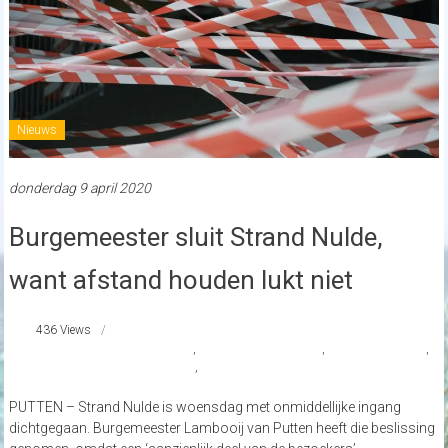
Nieuws
donderdag 9 april 2020
Burgemeester sluit Strand Nulde,
want afstand houden lukt niet
436 Views
afstandsregel werd overtreden
,
Burgemeester Lambooij
,
coronamaatregelen
,
met onmiddelijke ingang gesloten
,
Strand Nulde
PUTTEN – Strand Nulde is woensdag met onmiddellijke ingang
dichtgegaan. Burgemeester Lambooij van Putten heeft die beslissing