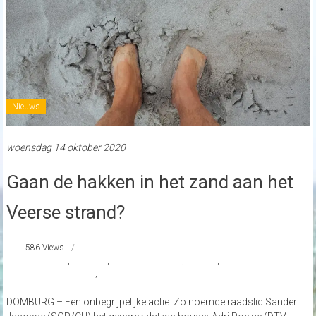
Nieuws
woensdag 14 oktober 2020
Gaan de hakken in het zand aan het
Veerse strand?
586 Views
Adri Roelse
,
Domburg
,
Hakken in het zand
,
SGP/CU
,
Stichting
Strandexploitatie Veere
,
Veerse Strandpaviljoens
DOMBURG – Een onbegrijpelijke actie. Zo noemde raadslid Sander