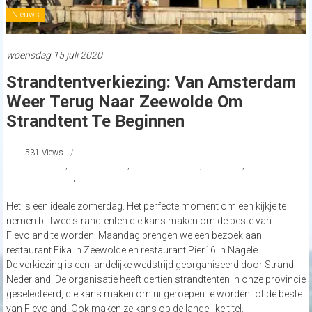
Nieuws
woensdag 15 juli 2020
Strandtentverkiezing: Van Amsterdam
Weer Terug Naar Zeewolde Om
Strandtent Te Beginnen
531 Views
#Flevoland
,
#restaurantFika
,
#Restaurantpier16
,
#Zeewolde
,
strandnederland
,
Strandverkiezingen
Het is een ideale zomerdag. Het perfecte moment om een kijkje te
nemen bij twee strandtenten die kans maken om de beste van
Flevoland te worden. Maandag brengen we een bezoek aan
restaurant Fika in Zeewolde en restaurant Pier16 in Nagele.
De verkiezing is een landelijke wedstrijd georganiseerd door Strand
Nederland. De organisatie heeft dertien strandtenten in onze provincie
geselecteerd, die kans maken om uitgeroepen te worden tot de beste
van Flevoland. Ook maken ze kans op de landelijke titel.