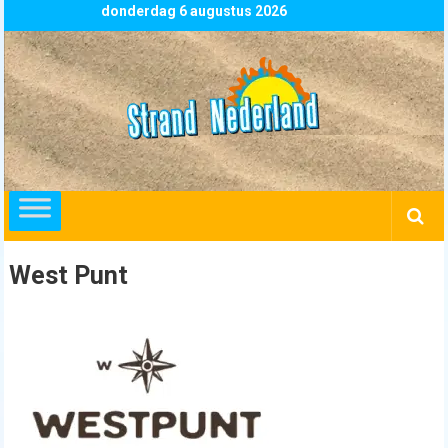
Skip
donderdag 6 augustus 2026
to
content
Strand
Nederland
overzicht
alle
strandpaviljoens
strandtenten
West Punt
en
beachclubs
in
Nederland