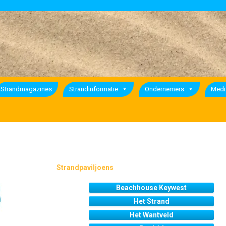
Strandmagazines
Strandinformatie
Ondernemers
Medi
Strandpaviljoens
Beachhouse Keywest
Het Strand
Het Wantveld