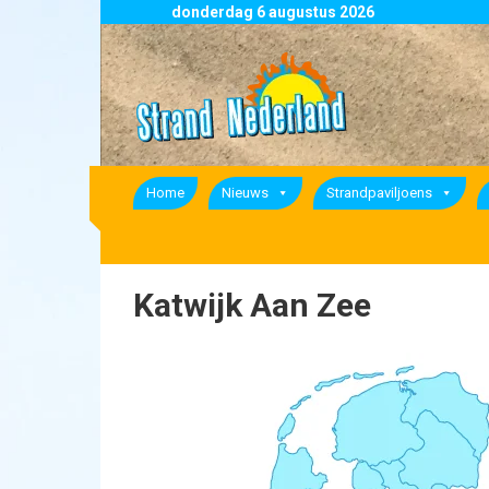
Skip
donderdag 6 augustus 2026
to
Strand
content
Nederland
overzicht
alle
strandpaviljoens
strandtenten
Home
Nieuws
Strandpaviljoens
en
beachclubs
in
Nederland
Katwijk Aan Zee