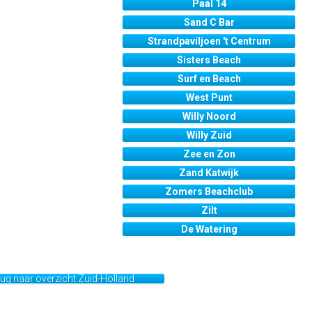
Paal 14
Sand C Bar
Strandpaviljoen 't Centrum
Sisters Beach
Surf en Beach
West Punt
Willy Noord
Willy Zuid
Zee en Zon
Zand Katwijk
Zomers Beachclub
Zilt
De Watering
ug naar overzicht Zuid-Holland