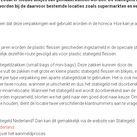
worden bij de daarvoor bestemde locaties zoals supermarkten en v
ien dat deze verpakkingen wel gebruikt worden in de horeca. Hoe kan je a
 jaren worden de plastic flessen gescheiden ingezameld in de speciale st
jk dezelfde route gevolgd als voor plastic statiegeld flessen.
atiegeldzakken (small bags of mini bags). Deze zakken kunnen door de
vult de zakken met grote en kleine plastic statiegeld flessen en blikjes, e
 per type verpakking een aparte statiegeldzak te gebruiken. Het is ook ni
n er twee routes: wanneer je uitschenkt en dus het statiegeld niet doorbere
 de innamelocatie. Wanneer het statiegeld wel wordt doorberekend aan de
rden ingezameld, storten we het geld naar een goed doel naar keuze. O
 te houden, dient de locatie twee verschillende klantnummers aan te vrag
tiegeld Nederland? Dan kan dit gemakkelijk via de website van Statiegeld
ederland
.
g over het aanmeldproces.