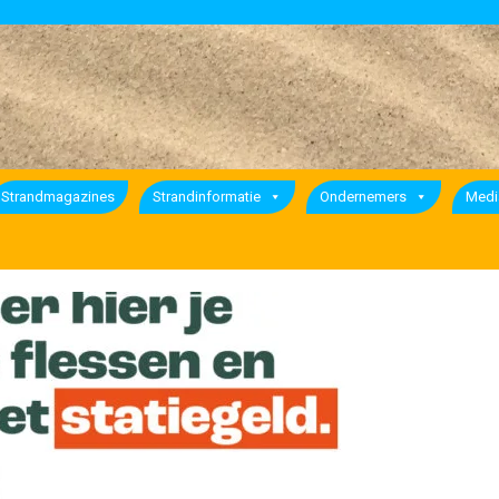
Strandmagazines
Strandinformatie
Ondernemers
Medi