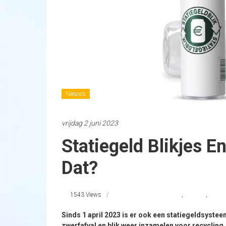
Nieuws
vrijdag 2 juni 2023
Statiegeld Blikjes E
Dat?
1543 Views
Doneeractie statiegeld
,
Doneren
,
inname
Sinds 1 april 2023 is er ook een statiegeldsysteem
zwerfafval en blik weer inzamelen voor recycling