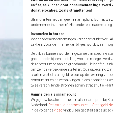
en flesjes kunnen door consumenten ingeleverd 
donatielocaties, zoals strandtenten!
Strandtenten hebben geen innameplicht. Echter, we z
ondernemer inzamelen? Hieronder een nadere uitleg.
Inzamelen in horeca
Voor horecaondernemingen verandert er niet veel. Al
zakken. Voor de inname van blikjes wordt waar mogeli
De blikjes kunnen worden ingezameld in speciale st
groothandel bij een bestelling worden meegeleverd. Je 
deze retour mee aan de groothandel. Je hoeft dus niet
om zelf de verpakkingen te tellen. Qua uitbetaling zij
storten we het statiegeld retour op de rekening van
consument en de verpakkingen in een donatiebak wo
twee verschillende stromen administratief uit elkaar
Aanmelden als innamepunt
Wil je jouw locatie aanmelden als innamepunt bij Sta
Nederland:
Registratie Innamepunten – Statiegeld N
In de volgende
video
vindt u een gedetailleerde uitle