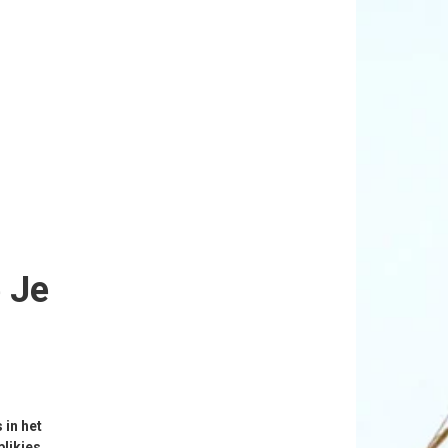
e Je
 in het
blikjes