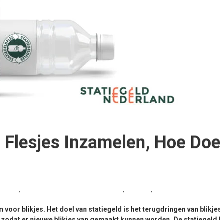
n Flesjes Inzamelen, Hoe Do
locatie
,
inzamelen blikjes en flesjes in de horeca
,
Statiegeld
,
Statiegeld Nederland
 voor blikjes. Het doel van statiegeld is het terugdringen van blikjes
, zodat er nieuwe blikjes van gemaakt kunnen worden. De statiegeld 