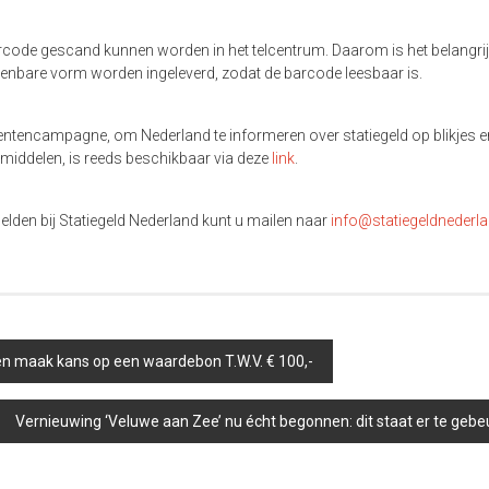
barcode gescand kunnen worden in het telcentrum. Daarom is het belangrij
erkenbare vorm worden ingeleverd, zodat de barcode leesbaar is.
mentencampagne, om Nederland te informeren over statiegeld op blikjes e
middelen, is reeds beschikbaar via deze
link
.
lden bij Statiegeld Nederland kunt u mailen naar
info@statiegeldnederla
 en maak kans op een waardebon T.W.V. € 100,-
Vernieuwing ‘Veluwe aan Zee’ nu écht begonnen: dit staat er te geb