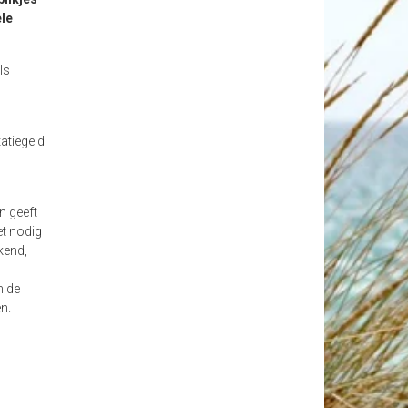
ele
ls
atiegeld
n geeft
et nodig
kend,
m de
en.