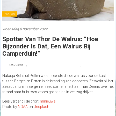
Nieuws
woensdag 9 november 2022
Spotter Van Thor De Walrus: “Hoe
Bijzonder Is Dat, Een Walrus Bij
Camperduin!”
538 Views
#Camperduin
,
strandnederland
,
Walrus
Natasja Bellis uit Petten was de eerste die de walrus voor de kust
tussen Bergen en Petten in de branding zag dobberen. Ze werkt bij het
Zeeaquarium in Bergen en reed samen met haar man Dennis over het
strand naar huis toen ze een groot ding in zee zag drijven.
Lees verder bij de bron:
nhnieuws
Photo by
NOAA
on
Unsplash