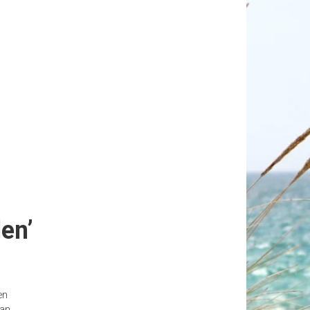
en’
en
kan