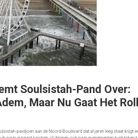
emt Soulsistah-Pand Over:
Adem, Maar Nu Gaat Het Roll
istah-paviljoen aan de Noord-Boulevard dat al jaren leeg staat krijgt e
ub waar je naast lunchen of dineren ook naar evenementen kunt kijken 