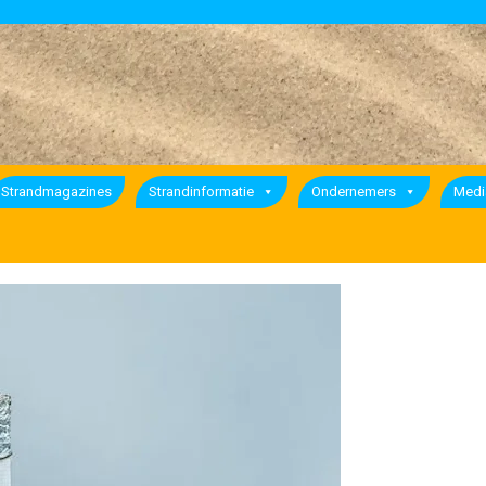
Strandmagazines
Strandinformatie
Ondernemers
Medi