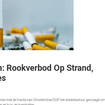
en: Rookverbod Op Strand,
es
samen met de fractie van ChristenUnie/SGP het stadsbestuur gevraagd o
en en bus- en tramhaltes.