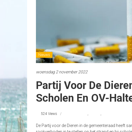
Nieuws
woensdag 2 november 2022
Partij Voor De Dier
Scholen En OV-Halt
524 Views
rookverbod
,
rookvrij
,
strandnederland
De Partij voor de Dieren in de gemeenteraad heeft 
rookverboden in te stellen op het strand en bij schol