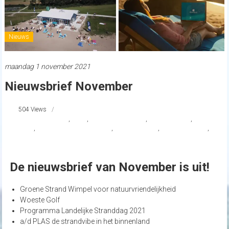
Nieuws
maandag 1 november 2021
Nieuwsbrief November
504 Views
gemeentewestland
,
KIMO
,
Landelijke Stranddag
,
Rijkswaterstaat
,
Schone
stranden
,
Stichting Het Groene Strand
,
Stichting KMVK
,
Strand Nederland
,
strandpaviljoenZomertijd
De nieuwsbrief van November is uit!
Groene Strand Wimpel voor natuurvriendelijkheid
Woeste Golf
Programma Landelijke Stranddag 2021
a/d PLAS de strandvibe in het binnenland