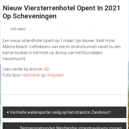
Nieuw Viersterrenhotel Opent In 2021
Op Scheveningen
433 Views
boulevard
,
nieuws
,
Scheveningen
,
strandnederland
Een nieuw strandhotel opent op 1 maart zijn deuren: Intell Hotel
Marina Beach. Liefhebbers van zee en strand kunnen vanaf nu een
kamer boeken in het hotel op de kop van het Noordelijke
Havenhoofd.
Lees verder bij de bron:
AD
Foto door
redcharlie
op
Unsplash
Post
Vermiste watersporter veilig op het strand in Zandvoort
navigation
Seizoensgebonden Westlandse strandpaviljoens mogen