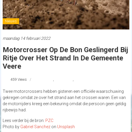
Nieuws
maandag 14 februari 2022
Motorcrosser Op De Bon Geslingerd Bij
Ritje Over Het Strand In De Gemeente
Veere
459 Views
#Veere
,
Motorcross
,
strandnederland
Twee motorcrossers hebben gisteren een officiële waarschuwing
gekregen omdat ze over het strand aan het crossen waren. Een van
de motorrijders kreeg een bekeuring omdat die persoon geen geldig
rijbewijs had.
Lees verder bij de bron:
PZC
Photo by
Gabriel Sanchez
on
Unsplash