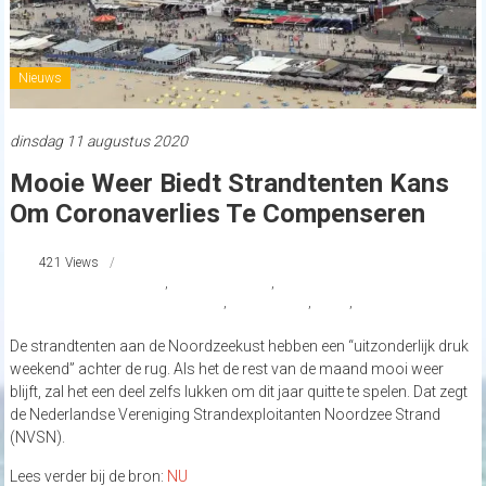
Nieuws
dinsdag 11 augustus 2020
Mooie Weer Biedt Strandtenten Kans
Om Coronaverlies Te Compenseren
421 Views
#Stephan van der Stee
,
Nederlandse kust
,
Nederlandse Vereniging
Strandexploitanten Noordzee Strand
,
Noordzeekust
,
NVSN
,
Strand Nederland
De strandtenten aan de Noordzeekust hebben een “uitzonderlijk druk
weekend” achter de rug. Als het de rest van de maand mooi weer
blijft, zal het een deel zelfs lukken om dit jaar quitte te spelen. Dat zegt
de Nederlandse Vereniging Strandexploitanten Noordzee Strand
(NVSN).
Lees verder bij de bron:
NU