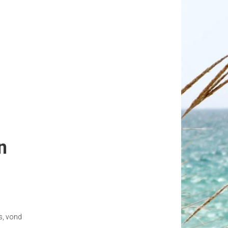
n
s, vond