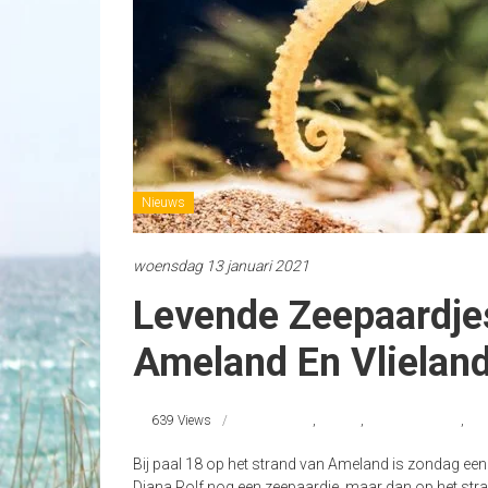
Nieuws
woensdag 13 januari 2021
Levende Zeepaardje
Ameland En Vlielan
639 Views
Ameland
,
nieuws
,
strandnederland
,
vli
Bij paal 18 op het strand van Ameland is zondag een
Diana Rolf nog een zeepaardje, maar dan op het stra