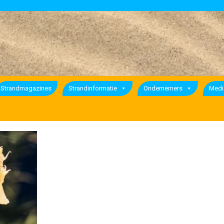
Strandmagazines
Strandinformatie
Ondernemers
Medi