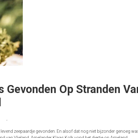
s Gevonden Op Stranden Va
d
eland
,
Zeepaard
 levend zeepaardje gevonden. En alsof dat nog niet bijzonder genoeg wa
nd van Vlieland. Amelander Klaas Kolk vond het diertje op Ameland.